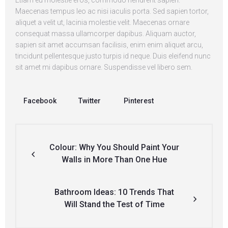
Maecenas tempus leo ac nisi iaculis porta. Sed sapien tortor,
aliquet a velit ut, lacinia molestie velit. Maecenas ornare
consequat massa ullamcorper dapibus. Aliquam auctor,
sapien sit amet accumsan facilisis, enim enim aliquet arcu,
tincidunt pellentesque justo turpis id neque. Duis eleifend nunc
sit amet mi dapibus ornare. Suspendisse vel libero sem.
Facebook
Twitter
Pinterest
Colour: Why You Should Paint Your
Walls in More Than One Hue
Bathroom Ideas: 10 Trends That
Will Stand the Test of Time