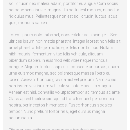
sollicitudin nec malesuada in, porttitor eu augue. Cum sociis
natoque penatibus et magnis dis parturient montes, nascetur
ridiculus mus. Pellentesque non est sollicitudin, luctus lacus
quis, rhoncus sapien.
Lorem ipsum dolor sit amet, consectetur adipiscing elit. Sed
ultrices ipsum non mattis pharetra. Integer laoreet non felis sit
amet pharetra. Integer mollis eget felis non finibus. Nullam
nibh mauris, fermentum vitae felis vehicula, aliquam
bibendum sapien. In euismod velit vitae neque rhoncus
congue. Aliquam luctus, sapien in consectetur cursus, quam
urna euismod magna, sed pellentesque massa libero eu
lorem. Aenean rhoncus gravida nisl vel pretium. Nam ac nisl
non ipsum vestibulum vehicula vulputate sagittis magna.
Aenean est nisl, convallis volutpat tempor ac, tempus ac ante.
Class aptent taciti sociosqu ad litora torquent per conubia
nostra, per inceptos himenaeos. Fusce rhoncus sodales
tempor. Nunc pretium tortor felis, eget cursus magna
accumsan a.
Etiam eu molestie eros, commodo hendrerit sapien.